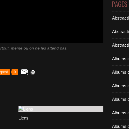
PAGES
Abstract
Abstract
Abstracti
artout, même ou on ne les attend pas.
Albums d
Albums d
epost
0
Albums d
Albums d
Albums d
Liens
Albums d