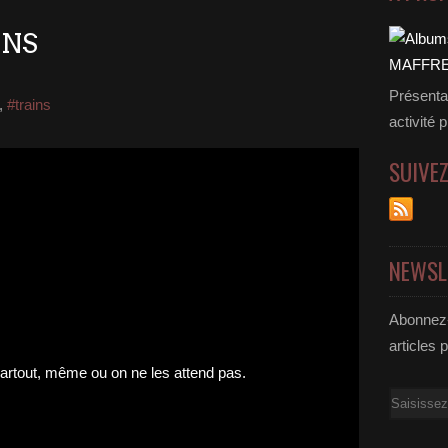
INS
Présenta
,
#trains
activité 
SUIVE
NEWSL
Abonnez-
articles 
Email