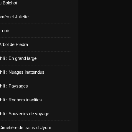
u Bolchoï
méo et Juliette
 noir
 Arbol de Piedra
hili : En grand large
hili : Nuages inattendus
hili : Paysages
hili : Rochers insolites
hili : Souvenirs de voyage
 Cimetière de trains d'Uyuni