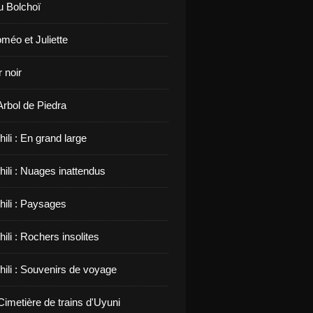
u Bolchoï
méo et Juliette
 noir
 Arbol de Piedra
hili : En grand large
hili : Nuages inattendus
hili : Paysages
hili : Rochers insolites
hili : Souvenirs de voyage
 Cimetière de trains d'Uyuni