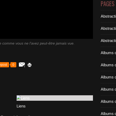
PAGES
Abstract
Abstract
Abstracti
re comme vous ne l’avez peut-être jamais vue.
Albums d
Albums d
epost
0
Albums d
Albums d
Albums d
Liens
Albums d