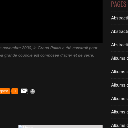
PAGES
Abstract
Abstract
Abstracti
 novembre 2000, le Grand Palais a été construit pour
 Sa grande coupole est composée d'acier et de verre.
Albums d
Albums d
Albums d
epost
0
Albums d
Albums d
Albums d