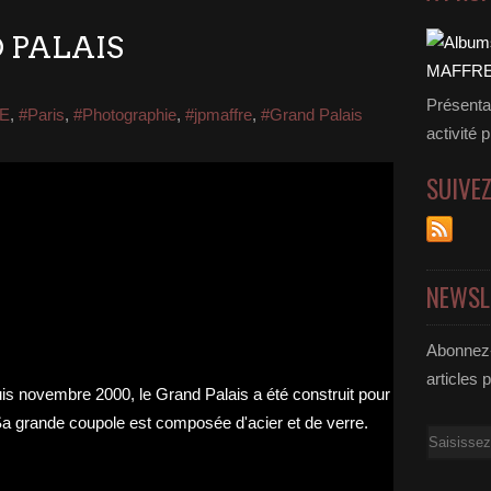
D PALAIS
Présenta
E
,
#Paris
,
#Photographie
,
#jpmaffre
,
#Grand Palais
activité 
SUIVE
NEWSL
Abonnez-
articles 
Email