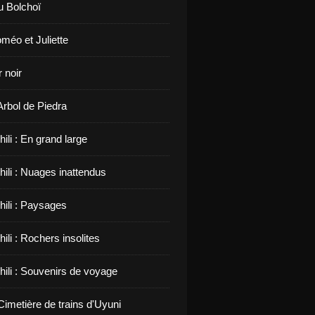
u Bolchoï
méo et Juliette
 noir
 Arbol de Piedra
hili : En grand large
hili : Nuages inattendus
hili : Paysages
hili : Rochers insolites
hili : Souvenirs de voyage
 Cimetière de trains d'Uyuni