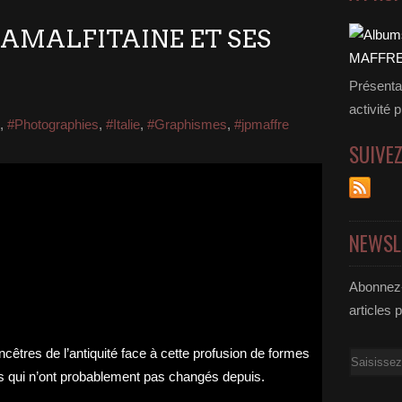
TE AMALFITAINE ET SES
Présenta
activité 
,
#Photographies
,
#Italie
,
#Graphismes
,
#jpmaffre
SUIVE
NEWSL
Abonnez-
articles 
Email