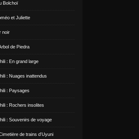
u Bolchoï
méo et Juliette
 noir
 Arbol de Piedra
hili : En grand large
hili : Nuages inattendus
hili : Paysages
hili : Rochers insolites
hili : Souvenirs de voyage
 Cimetière de trains d'Uyuni