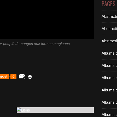
PAGES
Abstract
Abstract
Abstracti
pur peuplé de nuages aux formes magiques.
Albums d
Albums d
epost
0
Albums d
Albums d
Albums d
Albums d