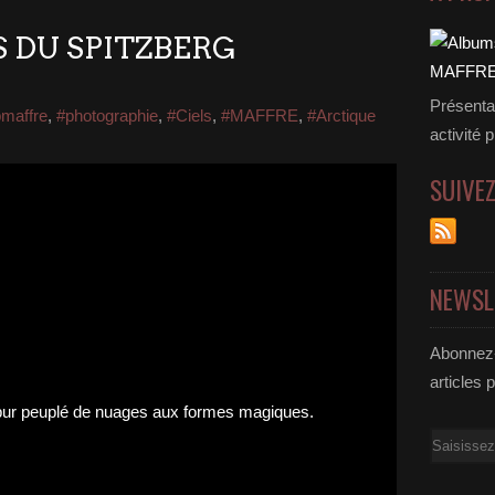
S DU SPITZBERG
Présenta
pmaffre
,
#photographie
,
#Ciels
,
#MAFFRE
,
#Arctique
activité 
SUIVE
NEWSL
Abonnez-
articles 
Email