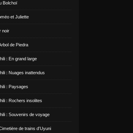
u Bolchoï
méo et Juliette
 noir
 Arbol de Piedra
hili : En grand large
hili : Nuages inattendus
hili : Paysages
hili : Rochers insolites
hili : Souvenirs de voyage
 Cimetière de trains d'Uyuni