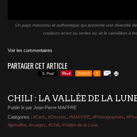
Un pays méconnu et authentique qui présente une diversité de
couleurs ocres ou vertes où vit le caméléon à tro
Voir les commentaires
PARTAGER CET ARTICLE
Repost
0
CHILI : LA VALLÉE DE LA LUN
Publié le
par Jean-Pierre MAFFRE
Catégories :
#Ciels
,
#Déserts
,
#MAFFRE
,
#Photographies
,
#Pho
#jpmaffre
,
#nuages
,
#Chili
,
#Vallée de la Lune