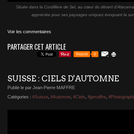
Située dans la Cordillère de Sel, au cœur du désert d'Atacama 
appréciée pour ses paysages uniques évoquant la surf
Voir les commentaires
PARTAGER CET ARTICLE
Repost
0
SUISSE : CIELS D'AUTOMNE
Publié le
par Jean-Pierre MAFFRE
Catégories :
#Suisse
,
#Automne
,
#Ciels
,
#jpmaffre
,
#Photograph