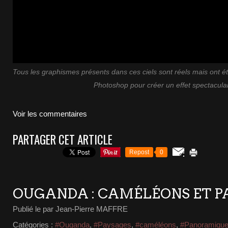
Tous les graphismes présents dans ces ciels sont réels mais ont 
Photoshop pour créer un effet spectaculai
Voir les commentaires
PARTAGER CET ARTICLE
Repost
0
OUGANDA : CAMÉLÉONS ET 
Publié le
par Jean-Pierre MAFFRE
Catégories :
#Ouganda
,
#Paysages
,
#caméléons
,
#Panoramiqu