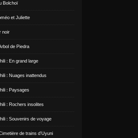
u Bolchoï
méo et Juliette
 noir
 Arbol de Piedra
hili : En grand large
hili : Nuages inattendus
hili : Paysages
hili : Rochers insolites
hili : Souvenirs de voyage
 Cimetière de trains d'Uyuni