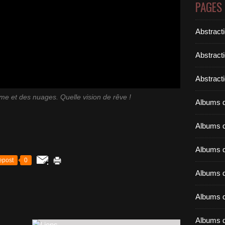
PAGES
Abstract
Abstract
Abstracti
me et des nuages. Quelle vision de rêve !
Albums d
Albums d
Albums d
epost
0
Albums d
Albums d
Albums d