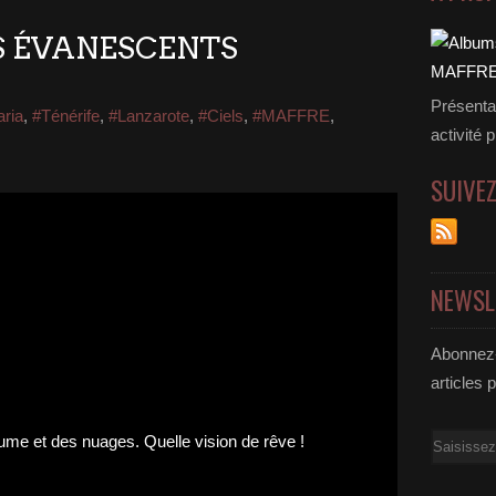
LS ÉVANESCENTS
Présenta
ria
,
#Ténérife
,
#Lanzarote
,
#Ciels
,
#MAFFRE
,
activité 
SUIVE
NEWSL
Abonnez-
articles 
Email