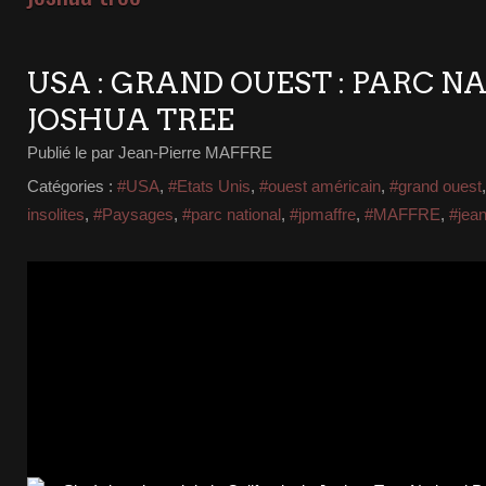
USA : GRAND OUEST : PARC N
JOSHUA TREE
Publié le
par Jean-Pierre MAFFRE
Catégories :
#USA
,
#Etats Unis
,
#ouest américain
,
#grand ouest
insolites
,
#Paysages
,
#parc national
,
#jpmaffre
,
#MAFFRE
,
#jea