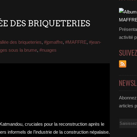
ÉE DES BRIQUETERIES
Présenta
activité 
allée des briqueteries
,
#jpmaffre
,
#MAFFRE
,
#jean-
ges sous la brume
,
#nuages
SUIVE
NEWSL
Abonnez-
articles 
Email