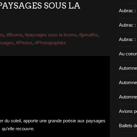
PAYSAGES SOUS LA
Aubrac :
Aubrac :
es
,
#Brume
,
#paysages sous la brume
,
#jpmaffre
,
Aubrac :
nuages
,
#Photos
,
#Photographies
Au coeur
Automne 
Automne 
Automne 
Avions p
Ballets d