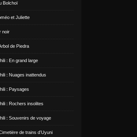
u Bolchoï
méo et Juliette
 noir
 Arbol de Piedra
hili : En grand large
hili : Nuages inattendus
hili : Paysages
hili : Rochers insolites
hili : Souvenirs de voyage
 Cimetière de trains d'Uyuni