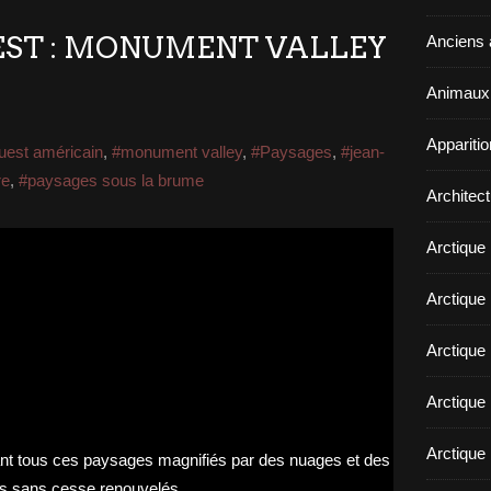
EST : MONUMENT VALLEY
Anciens a
Animaux 
Appariti
uest américain
,
#monument valley
,
#Paysages
,
#jean-
re
,
#paysages sous la brume
Architect
Arctique
Arctique 
Arctique
Arctique 
Arctique 